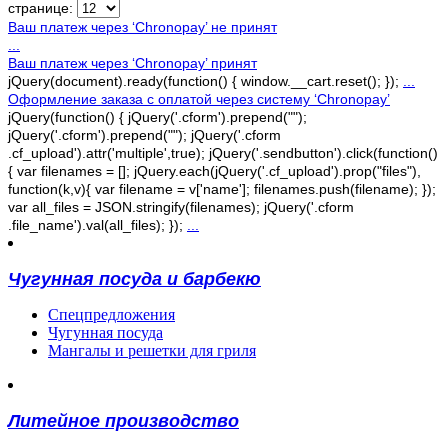
странице:
Ваш платеж через ‘Chronopay’ не принят
...
Ваш платеж через ‘Chronopay’ принят
jQuery(document).ready(function() { window.__cart.reset(); });
...
Оформление заказа с оплатой через систему ‘Chronopay’
jQuery(function() { jQuery('.cform').prepend("");
jQuery('.cform').prepend(""); jQuery('.cform
.cf_upload').attr('multiple',true); jQuery('.sendbutton').click(function()
{ var filenames = []; jQuery.each(jQuery('.cf_upload').prop("files"),
function(k,v){ var filename = v['name']; filenames.push(filename); });
var all_files = JSON.stringify(filenames); jQuery('.cform
.file_name').val(all_files); });
...
Чугунная посуда и барбекю
Спецпредложения
Чугунная посуда
Мангалы и решетки для гриля
Литейное производство