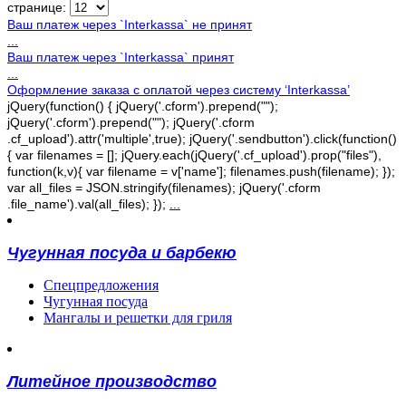
странице:
Ваш платеж через `Interkassa` не принят
...
Ваш платеж через `Interkassa` принят
...
Оформление заказа с оплатой через систему ‘Interkassa’
jQuery(function() { jQuery('.cform').prepend("");
jQuery('.cform').prepend(""); jQuery('.cform
.cf_upload').attr('multiple',true); jQuery('.sendbutton').click(function()
{ var filenames = []; jQuery.each(jQuery('.cf_upload').prop("files"),
function(k,v){ var filename = v['name']; filenames.push(filename); });
var all_files = JSON.stringify(filenames); jQuery('.cform
.file_name').val(all_files); });
...
Чугунная посуда и барбекю
Спецпредложения
Чугунная посуда
Мангалы и решетки для гриля
Литейное производство