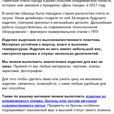
Памятная плита города Юрьев-Польский Владимирской области,
которую нам заказали к празднику «День города» в 2017 году.
В качестве образца была передана старая расколотая плита из
чугуна. Наши дизайнеры создали по ней 3d-модель будущего
изделия, повторив оригинал в мельчайших деталях. Дальнейшая
работа осуществлялась на современном технологичном
оборудовании – фрезерно-гравировальном станке с ЧПУ.
Изделие вырезано из высококачественного пластика.
Материал устойчив к морозу, влаге и высоким
температурам. Изделия из него имеют небольшой вес,
смотрятся красиво и служат несколько десятилетий.
Мы можем выполнить аналогичное изделие для вас на
заказ
. Примем от вас любые материалы: чертежи, эскизы,
зарисовки, фотографии.
Для того чтобы сделать заказ или узнать цену на желаемое
изделие, свяжитесь, пожалуйста, с нами любым удобным для
вас способом.
Также по вашему желанию можем выполнить
изделие из
алюминиевого сплава, бронзы или латуни методом
художественного литья
. Предметы из бронзы особенно
подчеркивают изысканный вкус и высокий статус своего хозяина.