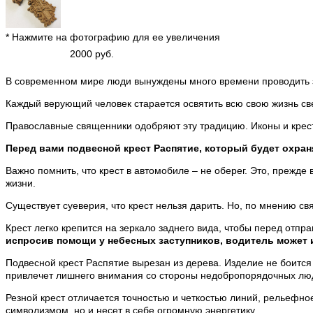
* Нажмите на фотографию для ее увеличения
2000 руб.
В современном мире люди вынуждены много времени проводить з
Каждый верующий человек старается освятить всю свою жизнь св
Православные священники одобряют эту традицию. Иконы и крест
Перед вами подвесной крест Распятие, который будет охраня
Важно помнить, что крест в автомобиле – не оберег. Это, прежд
жизни.
Существует суеверия, что крест нельзя дарить. Но, по мнению с
Крест легко крепится на зеркало заднего вида, чтобы перед отпр
испросив помощи у небесных заступников, водитель может 
Подвесной крест Распятие вырезан из дерева. Изделие не боится 
привлечет лишнего внимания со стороны недобропорядочных лю
Резной крест отличается точностью и четкостью линий, рельефно
символизмом, но и несет в себе огромную энергетику.