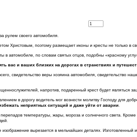
а рулем своего автомобиля.
етом Христовым, поэтому размещает иконы и кресты не только в с
ы в автомобиле, по словам святых отцов, подобны «красному углу
ть вас и ваших близких на дорогах в странствиях и путешест
е всего, свидетельство веры хозяина автомобиля, свидетельство н
вященнослужителей, напротив, подаренный крест будет являться з
авлением в дорогу водитель мог вознести молитву Господу для добр
избежать неприятных ситуаций и даже уйти от аварии
.
перепадов температуры, жары, мороза и солнечного света. Кроме т
дей.
е изображение вырезается в мельчайших деталях. Изготовленный и