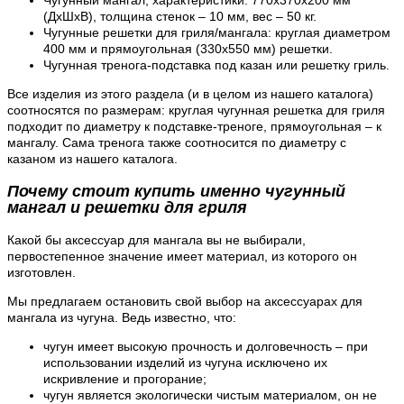
Чугунный мангал, характеристики: 770х370х200 мм
(ДхШхВ), толщина стенок – 10 мм, вес – 50 кг.
Чугунные решетки для гриля/мангала: круглая диаметром
400 мм и прямоугольная (330х550 мм) решетки.
Чугунная тренога-подставка под казан или решетку гриль.
Все изделия из этого раздела (и в целом из нашего каталога)
соотносятся по размерам: круглая чугунная решетка для гриля
подходит по диаметру к подставке-треноге, прямоугольная – к
мангалу. Сама тренога также соотносится по диаметру с
казаном из нашего каталога.
Почему стоит купить именно чугунный
мангал и решетки для гриля
Какой бы аксессуар для мангала вы не выбирали,
первостепенное значение имеет материал, из которого он
изготовлен.
Мы предлагаем остановить свой выбор на аксессуарах для
мангала из чугуна. Ведь известно, что:
чугун имеет высокую прочность и долговечность – при
использовании изделий из чугуна исключено их
искривление и прогорание;
чугун является экологически чистым материалом, он не