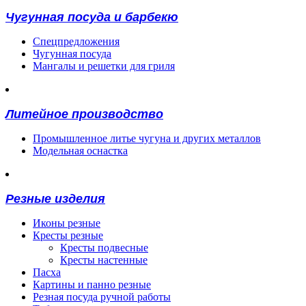
Чугунная посуда и барбекю
Спецпредложения
Чугунная посуда
Мангалы и решетки для гриля
Литейное производство
Промышленное литье чугуна и других металлов
Модельная оснастка
Резные изделия
Иконы резные
Кресты резные
Кресты подвесные
Кресты настенные
Пасха
Картины и панно резные
Резная посуда ручной работы