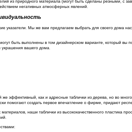
лий из природного материала (могут быть сделаны резными, с зави
здействием негативных атмосферных явлений.
дивидуальность
ие указатели. Мы же вам предлагаем выбрать для своего дома на
могут быть выполнены в том дизайнерском варианте, который вы 
 украшения вашего дома.
 же эффективный, как и адресные таблички из дерева, но во мног
ски помогают создать первое впечатление о фирме, придают респек
х материалов, наши таблички из высококачественного пластика прос
ий.
ствами: