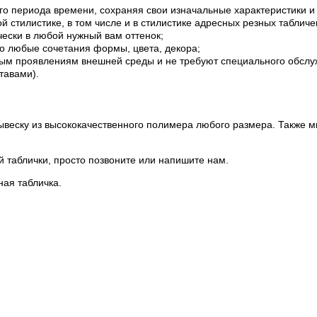
го периода времени, сохраняя свои изначальные характеристики и
 стилистике, в том числе и в стилистике адресных резных табличек
чески в любой нужный вам оттенок;
о любые сочетания формы, цвета, декора;
ным проявлениям внешней среды и не требуют специального обслуж
тавами).
веску из высококачественного полимера любого размера. Также 
ой таблички, просто позвоните или напишите нам.
ая табличка.