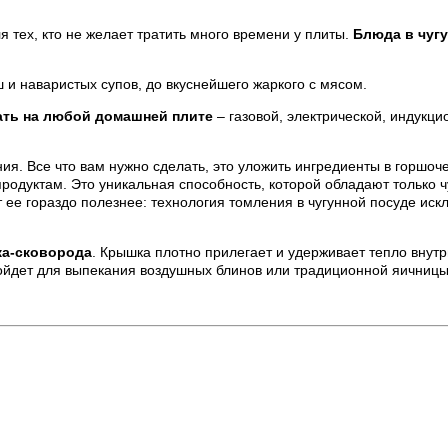
я тех, кто не желает тратить много времени у плиты.
Блюда в чугу
ш и наваристых супов, до вкуснейшего жаркого с мясом.
ать на любой домашней плите
– газовой, электрической, индукци
я. Все что вам нужно сделать, это уложить ингредиенты в горшочек
родуктам. Это уникальная способность, которой обладают только 
ее гораздо полезнее: технология томления в чугунной посуде искл
ка-сковорода
. Крышка плотно прилегает и удерживает тепло внутр
ойдет для выпекания воздушных блинов или традиционной яичницы