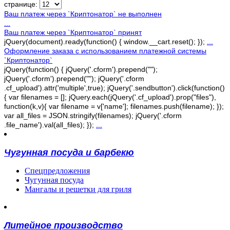
странице:
Ваш платеж через `Криптонатор` не выполнен
...
Ваш платеж через `Криптонатор` принят
jQuery(document).ready(function() { window.__cart.reset(); });
...
Оформление заказа с использованием платежной системы
`Криптонатор`
jQuery(function() { jQuery('.cform').prepend("");
jQuery('.cform').prepend(""); jQuery('.cform
.cf_upload').attr('multiple',true); jQuery('.sendbutton').click(function()
{ var filenames = []; jQuery.each(jQuery('.cf_upload').prop("files"),
function(k,v){ var filename = v['name']; filenames.push(filename); });
var all_files = JSON.stringify(filenames); jQuery('.cform
.file_name').val(all_files); });
...
Чугунная посуда и барбекю
Спецпредложения
Чугунная посуда
Мангалы и решетки для гриля
Литейное производство