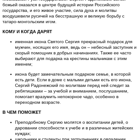
божьей оказался в центре будущей истории Российского
государства, и его живое участие, сила духа и молитвы
воодушевили русичей на бесстрашную и великую борьбу с
татаро-монгольским игом.
КОМУ И КОГДА ДАРЯТ
именная икона Святого Сергия прекрасный подарок для
мужчин, носящих его имя, ведь он – небесный заступник и
скорый помощник в добрых начинаниях. Также ее часто
выбирают для подарка на крестины мальчикам с этим
именем;
икона будет замечательным подарком семье, в которой
есть дети. Если в доме с малыми детьми есть его икона,
Сергий Радонежский по молитвам перед ней следит за
ребятишками – за учебой и вниманием, послушанием,
помогает вразумить непокорное чадо, особенно в
переходном возрасте.
В ЧЕМ ПОМОЖЕТ
Преподобному Сергию молятся о воспитании детей, о
даровании способности к учебе и в различных житейских
нуждах;
школьники и студенты при затруднениях в овладении