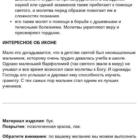
наукой или сдачей экзаменов также прибегают к помощи
святого, и молитва перед образом помогает им в
сложностях познания.
его также молят о помощи в борьбе с душевными и
телесными болезнями. Молитвы укрепляют веру и
присмиряют гордыню.
ИНТЕРЕСНОЕ ОБ ИКОНЕ
Мало кто догадывается, что в детстве святой был несмышленым
мальчиком, которому очень трудно давалась учеба в школе.
Однако маленький Варфоломей (так святого звали в миру) не
унывал и все время возносил свои молитвы к Богу. И однажды
Господь его услышал и даровал ему способность изучать
грамоту. С тех самых пор мальчик стал одним из лучших
учеников.
Материал изделия
: бук.
Покрытие
: позолоченная краска, лак.
Обратите внимание
: по вашему желанию мы можем выполнить