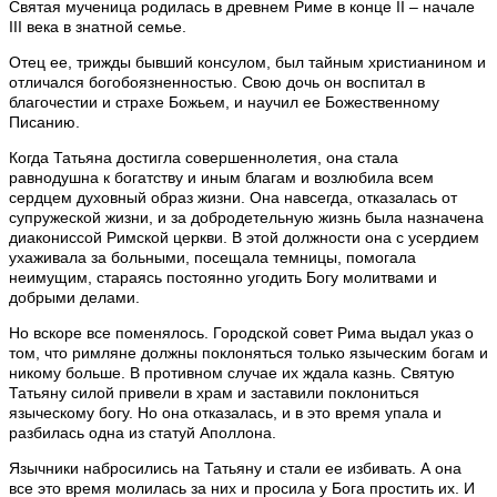
Святая мученица родилась в древнем Риме в конце II – начале
III века в знатной семье.
Отец ее, трижды бывший консулом, был тайным христианином и
отличался богобоязненностью. Свою дочь он воспитал в
благочестии и страхе Божьем, и научил ее Божественному
Писанию.
Когда Татьяна достигла совершеннолетия, она стала
равнодушна к богатству и иным благам и возлюбила всем
сердцем духовный образ жизни. Она навсегда, отказалась от
супружеской жизни, и за добродетельную жизнь была назначена
диакониссой Римской церкви. В этой должности она с усердием
ухаживала за больными, посещала темницы, помогала
неимущим, стараясь постоянно угодить Богу молитвами и
добрыми делами.
Но вскоре все поменялось. Городской совет Рима выдал указ о
том, что римляне должны поклоняться только языческим богам и
никому больше. В противном случае их ждала казнь. Святую
Татьяну силой привели в храм и заставили поклониться
языческому богу. Но она отказалась, и в это время упала и
разбилась одна из статуй Аполлона.
Язычники набросились на Татьяну и стали ее избивать. А она
все это время молилась за них и просила у Бога простить их. И