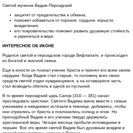
Святой мученик Вадим Персидский
защитит от предательства и обмана;
поможет избавиться от пороков: гордыни, корысти,
вожделения;
его покровительство поможет развить душевную стойкость
и укрепиться в вере.
ИНТЕРЕСНОЕ ОБ ИКОНЕ
Родился святой в персидском городе Вифлапате, и происходил
из богатой и знатной семьи.
Еще в юности он познал учение Христа и принял его всем своим
сердцем. Когда Вадим стал старше, то половину всех своих
средств святой отдал нуждающимся, а на оставшуюся часть
стал возводить обитель в одной из пустыней.
В то время персидский царь Сапор (310 — 381) начал
преследовать христиан. Святого Вадима взяли вместе с семью
учениками и ежедневно истязали в темнице, добиваясь, чтобы
они отреклись от Христа и поклонились солнцу и огню. Но
преподобный Вадим и его ученики твердо держались
христианской веры. Четыре месяца пробыли исповедники в
тюрьме. Все это время святой Вадим был духовным вождем и