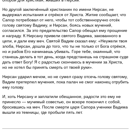
опорой для христиан, живших в Персии.
Но другой заключённый христианин по имени Нирсан, не
выдержал испытания и отрёкся от Христа. Житие сообщает, что
Сапор потребовал от него, чтобы тот собственноручно отсёк
голову святому Вадиму, и Нирсан, боясь новых мучений,
согласился. За это предательство Сапор обещал ему прощение
и награду. К Нирсану привели святого Вадима, закованного в
цепи, и дали ему меч. Святой Вадим сказал ему: «Неужели твоя
злоба, Нирсан, дошла до того, что ты не только от Бога отрёкся,
но и рабов Его начинаешь убивать. Горе тебе, окаянный, что
станешь делать в тот день, когда предстанешь на страшном суде
дать ответ Богу! Я с радостью скончаюсь в мучении за Христа,
но не хотел бы принять смерть от твоей руки».
Нирсан ударил мечом, но не сумел сразу отсечь голову святому,
Вадим претерпел мучения, пока палач не смог наконец отрубить
ему голову.
И, хоть Нирсану и заплатили обещанное, радости это ему не
принесло — мучимый совестью, он вскоре покончил с собой,
бросившись на меч. После смерти царя Сапора ученики Вадима
вышли из темницы, где пробыли пять лет.