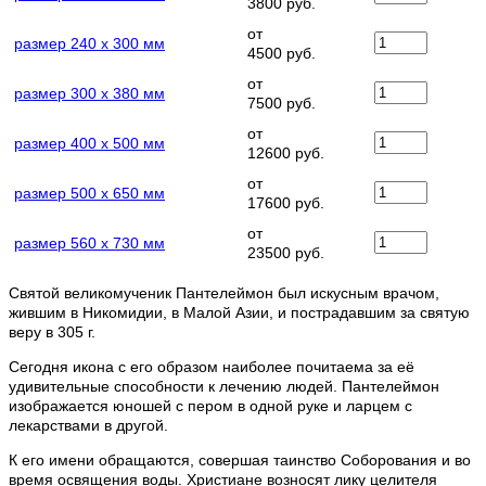
3800 руб.
от
размер 240 х 300 мм
4500 руб.
от
размер 300 х 380 мм
7500 руб.
от
размер 400 х 500 мм
12600 руб.
от
размер 500 х 650 мм
17600 руб.
от
размер 560 х 730 мм
23500 руб.
Святой великомученик Пантелеймон был искусным врачом,
жившим в Никомидии, в Малой Азии, и пострадавшим за святую
веру в 305 г.
Сегодня икона с его образом наиболее почитаема за её
удивительные способности к лечению людей. Пантелеймон
изображается юношей с пером в одной руке и ларцем с
лекарствами в другой.
К его имени обращаются, совершая таинство Соборования и во
время освящения воды. Христиане возносят лику целителя