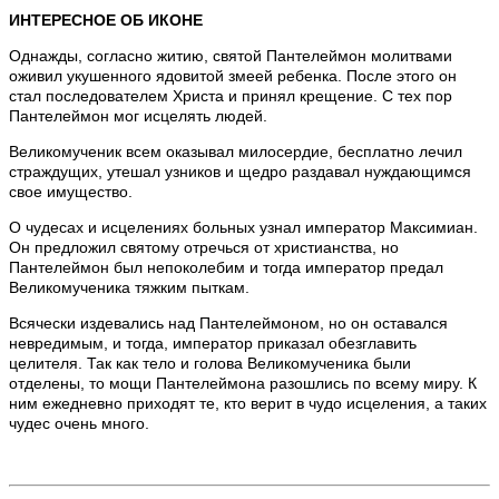
ИНТЕРЕСНОЕ ОБ ИКОНЕ
Однажды, согласно житию, святой Пантелеймон молитвами
оживил укушенного ядовитой змеей ребенка. После этого он
стал последователем Христа и принял крещение. С тех пор
Пантелеймон мог исцелять людей.
Великомученик всем оказывал милосердие, бесплатно лечил
страждущих, утешал узников и щедро раздавал нуждающимся
свое имущество.
О чудесах и исцелениях больных узнал император Максимиан.
Он предложил святому отречься от христианства, но
Пантелеймон был непоколебим и тогда император предал
Великомученика тяжким пыткам.
Всячески издевались над Пантелеймоном, но он оставался
невредимым, и тогда, император приказал обезглавить
целителя. Так как тело и голова Великомученика были
отделены, то мощи Пантелеймона разошлись по всему миру. К
ним ежедневно приходят те, кто верит в чудо исцеления, а таких
чудес очень много.