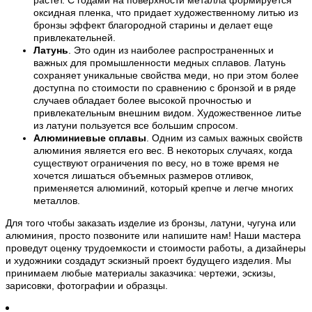
растет. С годами на поверхности металла формируется
оксидная пленка, что придает художественному литью из
бронзы эффект благородной старины и делает еще
привлекательней.
Латунь
. Это один из наиболее распространенных и
важных для промышленности медных сплавов. Латунь
сохраняет уникальные свойства меди, но при этом более
доступна по стоимости по сравнению с бронзой и в ряде
случаев обладает более высокой прочностью и
привлекательным внешним видом. Художественное литье
из латуни пользуется все большим спросом.
Алюминиевые сплавы
. Одним из самых важных свойств
алюминия является его вес. В некоторых случаях, когда
существуют ограничения по весу, но в тоже время не
хочется лишаться объемных размеров отливок,
применяется алюминий, который крепче и легче многих
металлов.
Для того чтобы заказать изделие из бронзы, латуни, чугуна или
алюминия, просто позвоните или напишите нам! Наши мастера
проведут оценку трудоемкости и стоимости работы, а дизайнеры
и художники создадут эскизный проект будущего изделия. Мы
принимаем любые материалы заказчика: чертежи, эскизы,
зарисовки, фотографии и образцы.