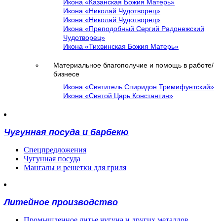
Икона «Казанская Божия Матерь»
Икона «Николай Чудотворец»
Икона «Николай Чудотворец»
Икона «Преподобный Сергий Радонежский
Чудотворец»
Икона «Тихвинская Божия Матерь»
Материальное благополучие и помощь в работе/
бизнесе
Икона «Святитель Спиридон Тримифунтский»
Икона «Святой Царь Константин»
Чугунная посуда и барбекю
Спецпредложения
Чугунная посуда
Мангалы и решетки для гриля
Литейное производство
Промышленное литье чугуна и других металлов