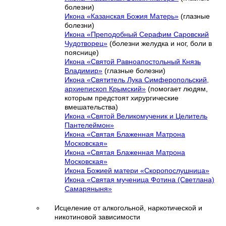
болезни)
Икона «Казанская Божия Матерь»
(глазные
болезни)
Икона «Преподобный Серафим Саровский
Чудотворец»
(болезни желудка и ног, боли в
пояснице)
Икона «Святой Равноапостольный Князь
Владимир»
(глазные болезни)
Икона «Святитель Лука Симферопольский,
архиепископ Крымский»
(помогает людям,
которым предстоят хирургические
вмешательства)
Икона «Святой Великомученик и Целитель
Пантелеймон»
Икона «Святая Блаженная Матрона
Московская»
Икона «Святая Блаженная Матрона
Московская»
Икона Божией матери «Скоропослушница»
Икона «Святая мученица Фотина (Светлана)
Самаряныня»
Исцеление от алкогольной, наркотической и
никотиновой зависимости