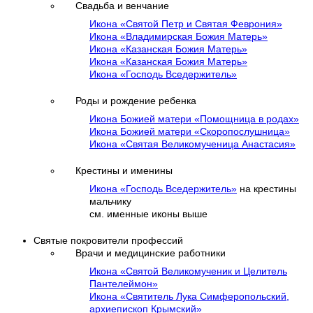
Свадьба и венчание
Икона «Святой Петр и Святая Феврония»
Икона «Владимирская Божия Матерь»
Икона «Казанская Божия Матерь»
Икона «Казанская Божия Матерь»
Икона «Господь Вседержитель»
Роды и рождение ребенка
Икона Божией матери «Помощница в родах»
Икона Божией матери «Скоропослушница»
Икона «Святая Великомученица Анастасия»
Крестины и именины
Икона «Господь Вседержитель»
на крестины
мальчику
см. именные иконы выше
Святые покровители профессий
Врачи и медицинские работники
Икона «Святой Великомученик и Целитель
Пантелеймон»
Икона «Святитель Лука Симферопольский,
архиепископ Крымский»