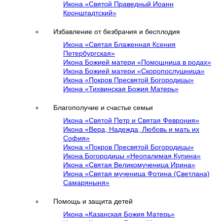
Икона «Святой Праведный Иоанн
Кронштадтский»
Избавление от безбрачия и бесплодия
Икона «Святая Блаженная Ксения
Петербургская»
Икона Божией матери «Помощница в родах»
Икона Божией матери «Скоропослушница»
Икона «Покров Пресвятой Богородицы»
Икона «Тихвинская Божия Матерь»
Благополучие и счастье семьи
Икона «Святой Петр и Святая Феврония»
Икона «Вера, Надежда, Любовь и мать их
София»
Икона «Покров Пресвятой Богородицы»
Икона Богородицы «Неопалимая Купина»
Икона «Святая Великомученица Ирина»
Икона «Святая мученица Фотина (Светлана)
Самаряныня»
Помощь и защита детей
Икона «Казанская Божия Матерь»